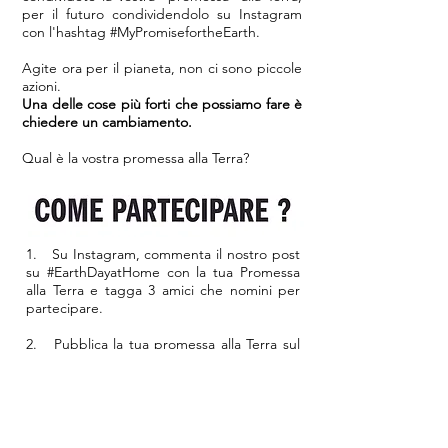
per il futuro condividendolo su Instagram
con l'hashtag #MyPromisefortheEarth.
Agite ora per il pianeta, non ci sono piccole
azioni.
Una delle cose più forti che possiamo fare è
chiedere un cambiamento.
Qual è la vostra promessa alla Terra?
1. Su Instagram, commenta il nostro post
su #EarthDayatHome con la tua Promessa
alla Terra e tagga 3 amici che nomini per
partecipare.
2. Pubblica la tua promessa alla Terra sul
tuo feed Instagram con la tua foto o il tuo
video ispirato alla terra utilizzando
#MyPromisefortheEarth #EarthDayatHome
FOLLOW e TAG @nomoreplasticco