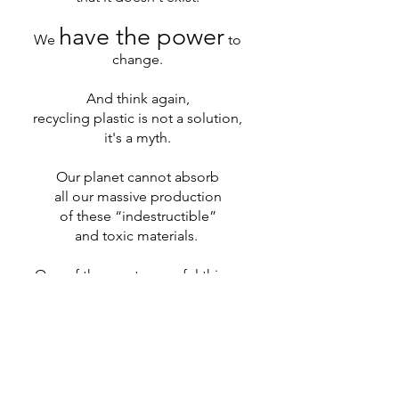
have the power
We
to
change.
And think again,
recycling plastic is not a solution,
it's a myth.
Our planet cannot absorb
all our massive production
of these “indestructible”
and toxic materials.
One of the most powerful things
we can do as customers
demand change
is
and reject the lie
about plastic recycling.
The solutions: