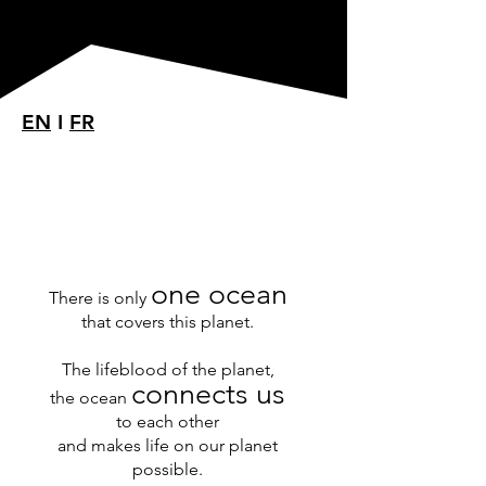
EN
I
FR
One Ocean.
One Earth.
One Voice.
one ocean
There is only
that covers this planet.
The lifeblood of the planet,
connects us
the ocean
to each other
and makes life on our planet
possible.