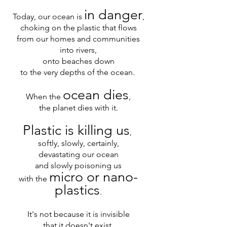
in dan
ger
Today, our ocean is
,
choking on the plastic that flows
from our homes and communities
into rivers,
onto beaches down
to the very depths of the ocean.
ocean dies
When the
,
the planet dies with it.
Plastic is killing us
,
softly, slowly, certainly,
devastating our ocean
and slowly poisoning us
micro or nan
o-
with the
plastics
.
It's not because it is invisible
that it doesn't exist.