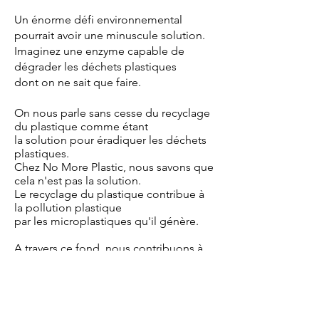
Un énorme défi environnemental
pourrait avoir une minuscule solution.
Imaginez une enzyme capable de
dégrader les déchets plastiques
dont on ne sait que faire.
On nous parle sans cesse du recyclage
du plastique comme étant
la solution pour éradiquer les déchets
plastiques.
Chez No More Plastic, nous savons que
cela n'est pas la solution.
Le recyclage du plastique contribue à
la pollution plastique
par les microplastiques qu'il génère.
A travers ce fond, nous contribuons à
soutenir
la dégradation du plastique par un
processus biologique naturelle :
la salive des larves de Galleria
mellonella (vers de cire)